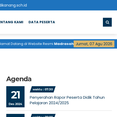
ikanang.sch.id
ENTANG KAMI
DATA PESERTA
at Datang di Website Resmi
Madrasah Aliyah
Jumat, 07 Agu 2026
Pondok Pesantren DD
Agenda
waktu : 07:30
21
Penyerahan Rapor Peserta Didik Tahun
Pelajaran 2024/2025
Des 2024