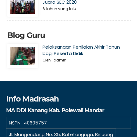
Juara SEC 2020
6 tahun yang lalu
Blog Guru
Pelaksanaan Penilaian Akhir Tahun
bagi Peserta Didik
Oleh : admin
Info Madrasah
MA DDI Kanang Kab. Polewali Mandar
NSPN :
40605757
Jl. Mangondang No. 35, Batetangnga, Binuang