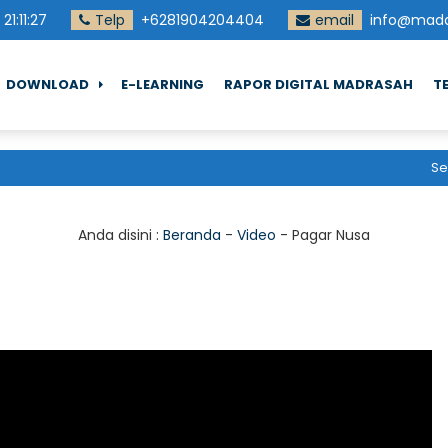
21
:
11
:
28
Telp
+6281904204404
email
info@madd
DOWNLOAD
E-LEARNING
RAPOR DIGITAL MADRASAH
T
Selam
Anda disini :
Beranda
-
Video
-
Pagar Nusa