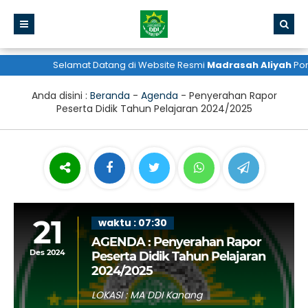
Selamat Datang di Website Resmi
Madrasah Aliyah
Pondo
Anda disini :
Beranda
-
Agenda
-
Penyerahan Rapor
Peserta Didik Tahun Pelajaran 2024/2025
21
waktu : 07:30
AGENDA : Penyerahan Rapor
Des 2024
Peserta Didik Tahun Pelajaran
2024/2025
LOKASI : MA DDI Kanang