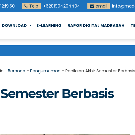
12
:
19
:
51
Telp
+6281904204404
email
info@madd
DOWNLOAD
E-LEARNING
RAPOR DIGITAL MADRASAH
T
ni :
Beranda
-
Pengumuman
-
Penilaian Akhir Semester Berbasi
 Semester Berbasis