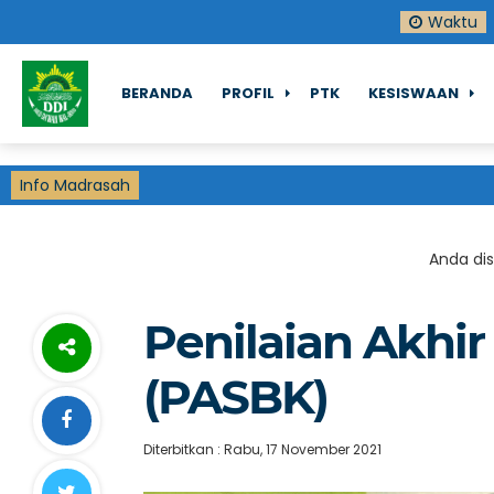
Waktu
BERANDA
PROFIL
PTK
KESISWAAN
Info Madrasah
Anda disi
Penilaian Akhir
(PASBK)
Diterbitkan : Rabu, 17 November 2021