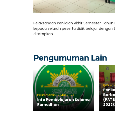
Pelaksanaan Penilaian Akhir Semester Tahun 
kepada seluruh peserta didik belajar denga
ditetapkan
Pengumuman Lain
Diterb
Penil
Berba
Diterbitkan : 2 Mar 2024
Info Pembelajaran Selama
(PATB
Ramadhan
2022/