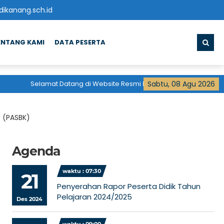
ikanang.sch.id
ENTANG KAMI
DATA PESERTA
Selamat Datang di Website Resmi
Madrasah Aliyah
Sabtu, 08 Agu 2026
Pondok Pes
s (PASBK)
Agenda
waktu : 07:30
21
Penyerahan Rapor Peserta Didik Tahun
Pelajaran 2024/2025
Des 2024