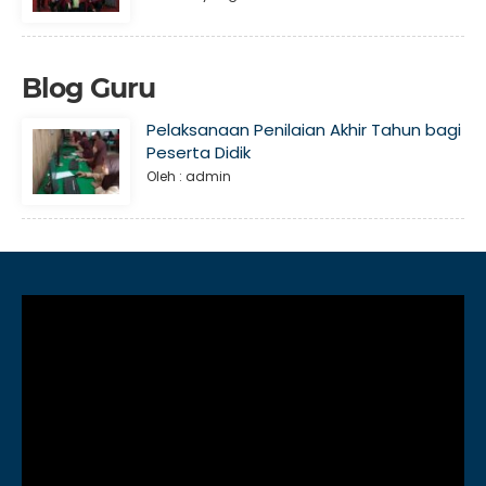
Blog Guru
Pelaksanaan Penilaian Akhir Tahun bagi
Peserta Didik
Oleh : admin