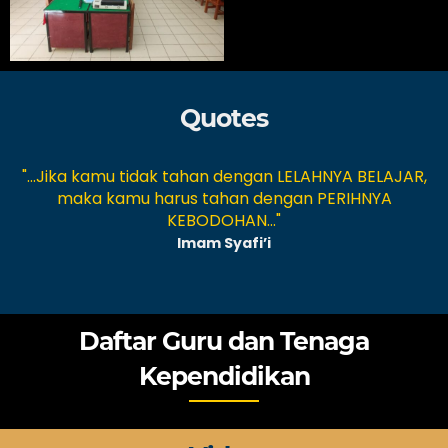
Quotes
"...Jika kamu tidak tahan dengan LELAHNYA BELAJAR,
n
maka kamu harus tahan dengan PERIHNYA
KEBODOHAN..."
Imam Syafi’i
Daftar Guru dan Tenaga
Kependidikan
Multazam, S.Pd.
Faikatul Hikmah, S.Pd.
Guru Mapel
Guru Mapel