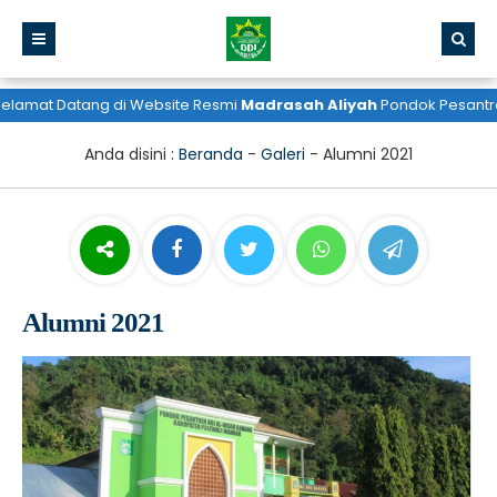
mat Datang di Website Resmi
Madrasah Aliyah
Pondok Pesantren D
Anda disini :
Beranda
-
Galeri
-
Alumni 2021
Alumni 2021