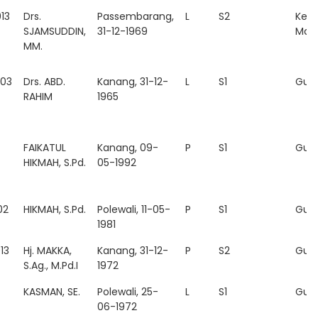
Tmp Tgl
Nama
JK
Kualifikasi
Fun
13
Drs.
Passembarang,
L
S2
Kepa
Lahir
SJAMSUDDIN,
31-12-1969
Mad
MM.
03
Drs. ABD.
Kanang, 31-12-
L
S1
Gur
RAHIM
1965
FAIKATUL
Kanang, 09-
P
S1
Gur
HIKMAH, S.Pd.
05-1992
02
HIKMAH, S.Pd.
Polewali, 11-05-
P
S1
Gur
1981
13
Hj. MAKKA,
Kanang, 31-12-
P
S2
Gur
S.Ag., M.Pd.I
1972
KASMAN, SE.
Polewali, 25-
L
S1
Gur
06-1972