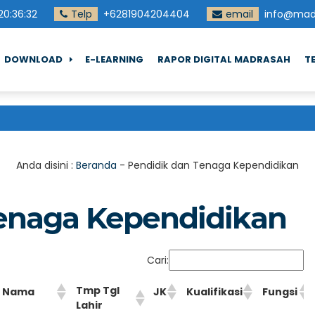
20
:
36
:
32
Telp
+6281904204404
email
info@madd
DOWNLOAD
E-LEARNING
RAPOR DIGITAL MADRASAH
T
Anda disini :
Beranda
-
Pendidik dan Tenaga Kependidikan
enaga Kependidikan
Cari:
Tmp Tgl
Nama
JK
Kualifikasi
Fungsi
Lahir