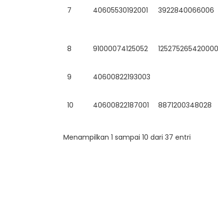
7
40605530192001
3922840066006
8
91000074125052
12527526542000
9
40600822193003
10
40600822187001
8871200348028
Menampilkan 1 sampai 10 dari 37 entri