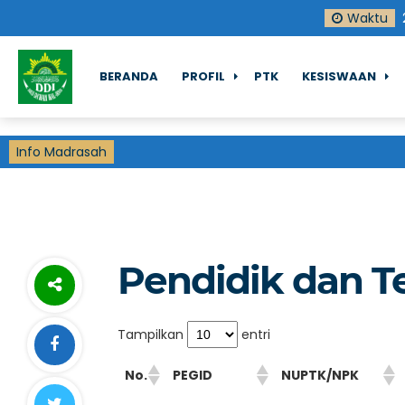
Waktu
BERANDA
PROFIL
PTK
KESISWAAN
Info Madrasah
Pendidik dan T
Tampilkan
entri
No.
PEGID
NUPTK/NPK