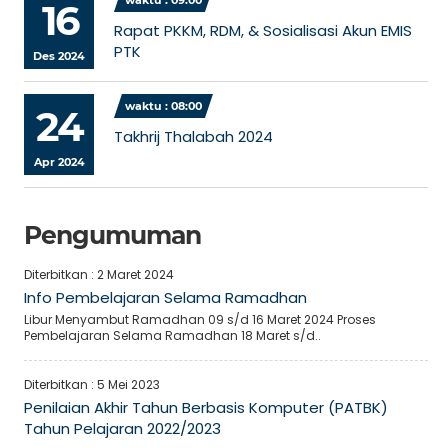
waktu : 09:00
16
gsi
Status
Sertifikasi
la
PNS
Sudah
Rapat PKKM, RDM, & Sosialisasi Akun EMIS
rasah
PTK
Des 2024
waktu : 08:00
24
u
PNS
Sudah
Takhrij Thalabah 2024
Apr 2024
u
Non PNS
Belum
Pengumuman
Diterbitkan :
2 Maret 2024
u
PNS
Sudah
Info Pembelajaran Selama Ramadhan
Libur Menyambut Ramadhan 09 s/d 16 Maret 2024 Proses
Pembelajaran Selama Ramadhan 18 Maret s/d..
u
PNS
Sudah
Diterbitkan :
5 Mei 2023
Penilaian Akhir Tahun Berbasis Komputer (PATBK)
u
Non PNS
Belum
Tahun Pelajaran 2022/2023