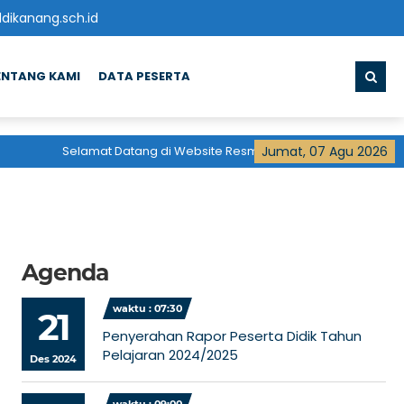
ikanang.sch.id
ENTANG KAMI
DATA PESERTA
Selamat Datang di Website Resmi
Madrasah Aliyah
Jumat, 07 Agu 2026
Pondok 
Agenda
waktu : 07:30
21
Penyerahan Rapor Peserta Didik Tahun
Pelajaran 2024/2025
Des 2024
Status
Sertifikasi