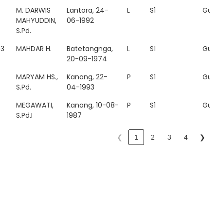
M. DARWIS
Lantora, 24-
L
S1
Gur
MAHYUDDIN,
06-1992
S.Pd.
03
MAHDAR H.
Batetangnga,
L
S1
Gur
20-09-1974
MARYAM HS.,
Kanang, 22-
P
S1
Gur
S.Pd.
04-1993
MEGAWATI,
Kanang, 10-08-
P
S1
Gur
S.Pd.I
1987
❮
1
2
3
4
❯