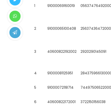
No.
PEGID
NUPTK/NPK
1
91000069160019
05637476492000
2
91000065100408
25637436472000
3
40600822192002
2920290145091
4
91000081125951
28437596613000
5
91000072118714
74497506522000
6
40600822172001
3722150156038