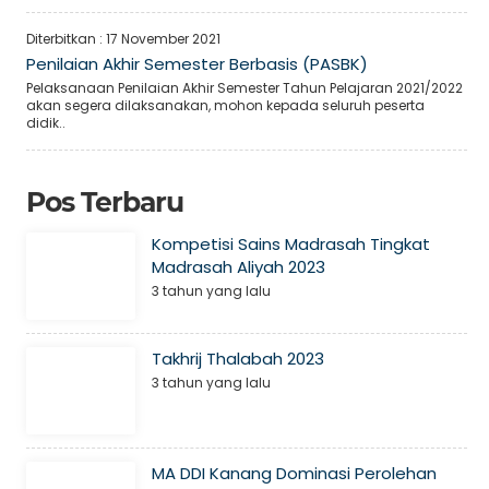
u
Non PNS
Belum
Diterbitkan :
17 November 2021
Penilaian Akhir Semester Berbasis (PASBK)
Pelaksanaan Penilaian Akhir Semester Tahun Pelajaran 2021/2022
akan segera dilaksanakan, mohon kepada seluruh peserta
u
PNS
Sudah
didik..
u
Non PNS
Belum
Pos Terbaru
u
Non PNS
Belum
Kompetisi Sains Madrasah Tingkat
Madrasah Aliyah 2023
3 tahun yang lalu
Takhrij Thalabah 2023
3 tahun yang lalu
MA DDI Kanang Dominasi Perolehan