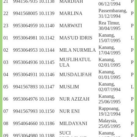
21
9941567935
10.1138
MARDIAH
P
06/12/1994
Passembarang,
22
9941568005
10.1139
MARLINA
P
31/12/1994
Rea Timur,
23
9953064959
10.1140
MARWATI
P
30/04/1995
Kanang,
01
9953064981
10.1142
MAS'UD IDRIS
L
15/07/1995
Kanang,
02
9953064953
10.1144
MILA NURMILA
P
17/04/1995
MUFLIHATUL
Kanang,
03
9953064936
10.1145
P
ULA
02/01/1995
Kanang,
04
9953064931
10.1146
MUSDALIFAH
P
01/01/1995
Kanang,
05
9941567893
10.1147
MUSLIM
L
02/07/1994
Kanang,
06
9953064976
10.1149
NUR AZIZAH
P
25/06/1995
Rappoang,
07
9941567993
10.1150
NUR ENI
P
19/12/1994
Malaysia,
08
9954064660
10.1186
MILDAYANI
P
25/05/1995
SUCI
Kanang,
09
9953064980
10.1188
P