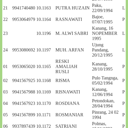
Paku,
21
9941740480
10.1163
PUTRA HUZAIN
L
22/09/1994
Bajoe,
22
9953064979
10.1164
RASNAWATI
P
07/07/1995
Kanang, 16
23
10.1196
M. ALWI SABRI
NOPEMBER
L
1995
Ujung
24
9953080692
10.1197
MUH. ARFAN
Pandang,
L
20/12/1995
RESKI
Kanang,
01
9953065020
10.1165
AMALIAH
P
28/10/1995
RUSLI
Pulo Tangnga,
02
9941567925
10.1168
RISMA
P
05/02/1994
Kanang,
03
9941567988
10.1169
RISNAWATI
P
12/06/1994
Petondokan,
04
9941567923
10.1170
ROSDIANA
P
28/04/1994
Pinrang, 24 02
05
9941567899
10.1171
ROSMANIAR
P
1994
Polmas,
06
9937897439
10.1172
SATRIANI
P