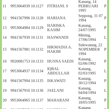
Kanang, 14
11
9953064939
10.1127
FITRIANI. S
PEBRUARI
P
1995
Seppong, 31 07
12
9941567996
10.1128
HARIANA
P
1994
HARISKA
Kanang,
13
9953064984
10.1129
P
KASIM
24/07/1995
Mirring,
14
9941567939
10.1131
HASWANDI
L
17/06/1994
Sulewatang, 22
HIKMADIA A.
15
9941567981
10.1132
NOPEMBER
P
HAKIM
1994
Kanang,
16
9920081753
10.1133
HUSNA SAEDI
P
02/06/1992
IQBAL
Kanang,
17
9953064937
10.1134
L
ABDULLAH
02/03/1995
Kanang,
18
9941567994
10.1135
ISKAWATI
P
30/12/1994
Kanang,
19
9941567916
10.1136
JAELANI
L
04/04/1994
Kanang,
20
9953064965
10.1137
MAHARANI
P
18/05/1995
Kanang,