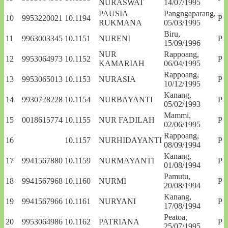
NURASWAT
14/07/1995
PAUSIA
Pangngaparang,
10
9953220021
10.1194
P
RUKMANA
05/03/1995
Biru,
11
9963003345
10.1151
NURENI
P
15/09/1996
NUR
Rappoang,
12
9953064973
10.1152
P
KAMARIAH
06/04/1995
Rappoang,
13
9953065013
10.1153
NURASIA
P
10/12/1995
Kanang,
14
9930728228
10.1154
NURBAYANTI
P
05/02/1993
Mammi,
15
0018615774
10.1155
NUR FADILAH
P
02/06/1995
Rappoang,
16
10.1157
NURHIDAYANTI
P
08/09/1994
Kanang,
17
9941567880
10.1159
NURMAYANTI
P
01/08/1994
Pamutu,
18
9941567968
10.1160
NURMI
P
20/08/1994
Kanang,
19
9941567966
10.1161
NURYANI
P
17/08/1994
Peatoa,
20
9953064986
10.1162
PATRIANA
P
25/07/1995