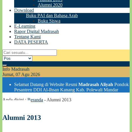
Alumni 2020
Download
Buku PAI dan Bahasa Arab
Buku Siswa
E-Learning
Rapor Digital Madrasah
Tentang Kami
DATA PESERTA
Info Madrasah
Jumat, 07 Agu 2026
Selamat Datang di Website Resmi
Madrasah Aliyah
Pondok
Pesantren DDI Al-Ihsan Kanang Kab. Polewali Mandar
Anda disini :
Beranda
-
Alumni 2013
Alumni 2013