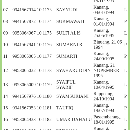
15/11/1993
Kanang,
07
9941567914
10.1173
SAYYUDI
L
04/01/1994
Kanang,
08
9941567872
10.1174
SUKMAWATI
P
01/01/1994
Kanang,
09
9953064967
10.1175
SULFI ALIS
L
25/05/1995
Binuang, 21 06
10
9941567941
10.1176
SUMARNI R.
P
1994
Kanang,
11
9953065005
10.1177
SUMARTI
P
24/09/1995
Kanang, 21
12
9953065032
10.1178
SYAHARUDDIN
NOPEMBER
L
1995
SYAIFUL
Kanang,
13
9953065009
10.1179
L
SYARIF
10/04/1995
Rappoang,
14
9941567976
10.1180
SYAMSURIANI
P
24/10/1994
Kanang,
15
9941567953
10.1181
TAUFIQ
P
19/07/1994
Passembarang,
16
9953064933
10.1182
UMAR DAHALU
L
18/01/1995
Kanang,