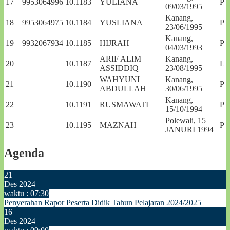
17
9953064996
10.1183
YULIANA
P
09/03/1995
Kanang,
18
9953064975
10.1184
YUSLIANA
P
23/06/1995
Kanang,
19
9932067934
10.1185
HIJRAH
P
04/03/1993
ARIF ALIM
Kanang,
20
10.1187
L
ASSIDDIQ
23/08/1995
WAHYUNI
Kanang,
21
10.1190
P
ABDULLAH
30/06/1995
Kanang,
22
10.1191
RUSMAWATI
P
15/10/1994
Polewali, 15
23
10.1195
MAZNAH
P
JANURI 1994
Agenda
21
Des 2024
waktu : 07:30
Penyerahan Rapor Peserta Didik Tahun Pelajaran 2024/2025
16
Des 2024