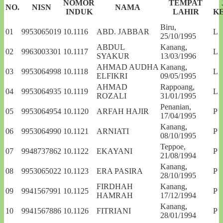
NOMOR
TEMPAT
NO.
NISN
NAMA
INDUK
LAHIR
K
Biru,
01
9953065019
10.1116
ABD. JABBAR
L
25/10/1995
ABDUL
Kanang,
02
9963003301
10.1117
L
SYAKUR
13/03/1996
AHMAD AUDHA
Kanang,
03
9953064998
10.1118
L
ELFIKRI
09/05/1995
AHMAD
Rappoang,
04
9953064935
10.1119
L
ROZALI
31/01/1995
Penanian,
05
9953064954
10.1120
ARFAH HAJIR
P
17/04/1995
Kanang,
06
9953064990
10.1121
ARNIATI
P
08/10/1995
Teppoe,
07
9948737862
10.1122
EKAYANI
P
21/08/1994
Kanang,
08
9953065022
10.1123
ERA PASIRA
P
28/10/1995
FIRDHAH
Kanang,
09
9941567991
10.1125
P
HAMRAH
17/12/1994
Kanang,
10
9941567886
10.1126
FITRIANI
P
28/01/1994