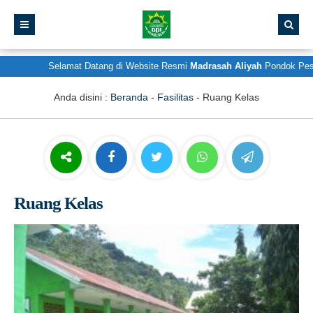
Selamat Datang di Website Resmi
Madrasah Aliyah
Pondok Pesantr
Anda disini :
Beranda
-
Fasilitas
-
Ruang Kelas
Ruang Kelas