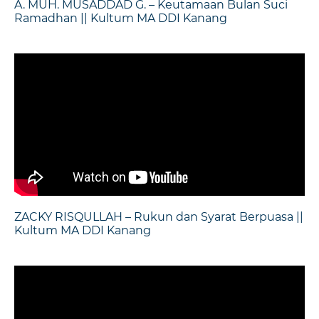
A. MUH. MUSADDAD G. – Keutamaan Bulan Suci
Ramadhan || Kultum MA DDI Kanang
ZACKY RISQULLAH – Rukun dan Syarat Berpuasa ||
Kultum MA DDI Kanang