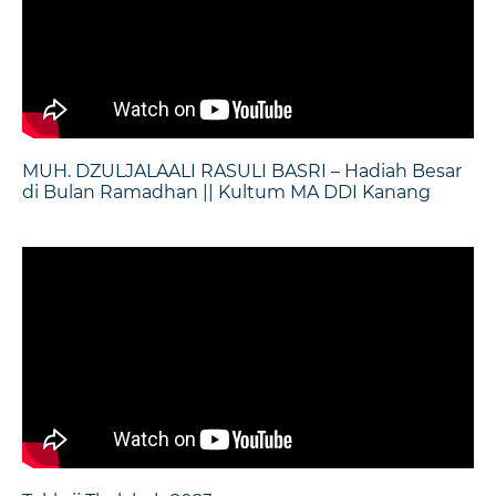
MUH. DZULJALAALI RASULI BASRI – Hadiah Besar
di Bulan Ramadhan || Kultum MA DDI Kanang