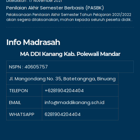
Diterbitkan :
17 November 2021
Penilaian Akhir Semester Berbasis (PASBK)
Pelaksanaan Penilaian Akhir Semester Tahun Pelajaran 2021/2022
akan segera dilaksanakan, mohon kepada seluruh peserta didik..
Info Madrasah
MA DDI Kanang Kab. Polewali Mandar
NSPN :
40605757
Jl. Mangondang No. 35, Batetangnga, Binuang
TELEPON
+6281904204404
EMAIL
info@maddikanang.sch.id
WHATSAPP
6281904204404