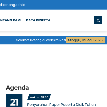
ikanang.sch.id
ENTANG KAMI
DATA PESERTA
Selamat Datang di Website Resmi
Madrasah Aliyah
Minggu, 09 Agu 2026
Pondok 
Agenda
waktu : 07:30
21
Penyerahan Rapor Peserta Didik Tahun