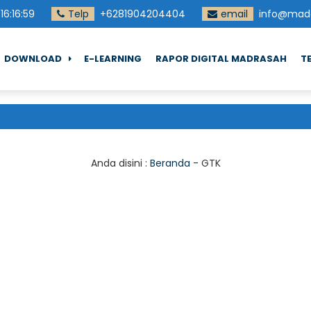
16
:
16
:
59
Telp
+6281904204404
email
info@madd
DOWNLOAD
E-LEARNING
RAPOR DIGITAL MADRASAH
T
Anda disini :
Beranda
-
GTK