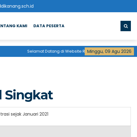
ikanang.sch.id
ENTANG KAMI
DATA PESERTA
Selamat Datang di Website Resmi
Minggu, 09 Agu 2026
Madrasah Aliyah
Pon
l Singkat
trasi sejak Januari 2021