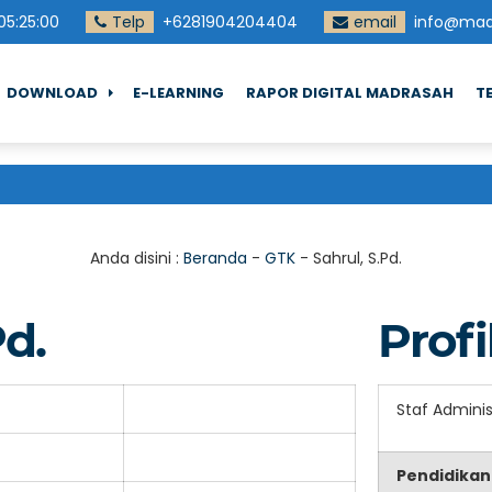
05
:
25
:
01
Telp
+6281904204404
email
info@madd
DOWNLOAD
E-LEARNING
RAPOR DIGITAL MADRASAH
T
Anda disini :
Beranda
-
GTK
-
Sahrul, S.Pd.
Pd.
Profi
Staf Adminis
Pendidikan