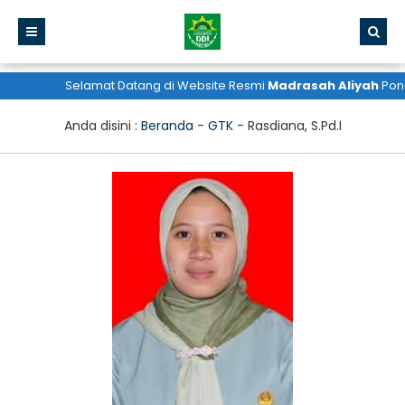
Selamat Datang di Website Resmi
Madrasah Aliyah
Pondo
Anda disini :
Beranda
-
GTK
-
Rasdiana, S.Pd.I